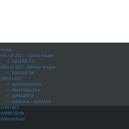
Home
NEU in 2021 · Carola Krüger
GALERIE CK
NEU in 2021 · Reimar Krüger
GALERIE RK
ÜBER UNS
IMPRESSIONEN
MAKROBILDER
JAPANREISE
IKEBANA + KERAMIK
KONTAKT
IMPRESSUM
Datenschutz