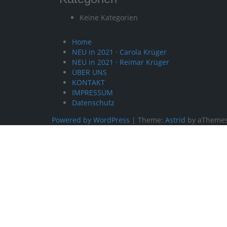
Keine Kategorien
Home
NEU in 2021 · Carola Krüger
NEU in 2021 · Reimar Krüger
ÜBER UNS
KONTAKT
IMPRESSUM
Datenschutz
Powered by WordPress
|
Theme:
Astrid
by aThemes