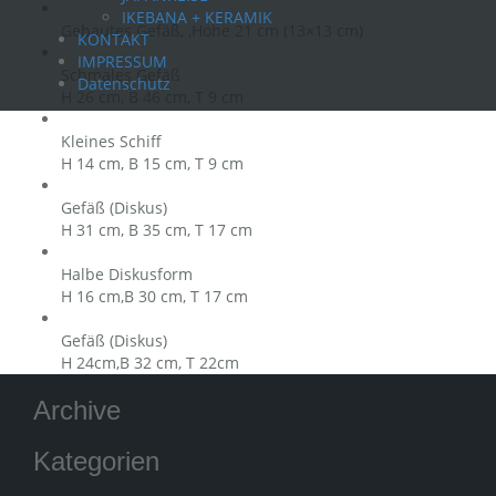
IKEBANA + KERAMIK
Gebautes Gefäß, ,Höhe 21 cm (13×13 cm)
KONTAKT
IMPRESSUM
Schmales Gefäß
Datenschutz
H 26 cm, B 46 cm, T 9 cm
Kleines Schiff
H 14 cm, B 15 cm, T 9 cm
Gefäß (Diskus)
H 31 cm, B 35 cm, T 17 cm
Halbe Diskusform
H 16 cm,B 30 cm, T 17 cm
Gefäß (Diskus)
H 24cm,B 32 cm, T 22cm
Archive
Kategorien